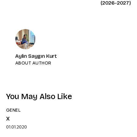
(2026-2027)
Aylin Saygın Kurt
ABOUT AUTHOR
You May Also Like
GENEL
x
01.01.2020