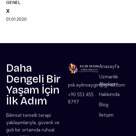
GENEL
x
01.01.2020
Daha
Anasayfa
Dengeli Bir
Uzmanlık
Alanlarım
psk.aylinsaygin@gmail.com
Yaşam İçin
Hakkımda
+90 553 455
İlk Adım
8797
Blog
İletişim
Bilimsel temelli terapi
yaklaşımlarıyla, güvenli ve
gizli bir ortamda ruhsal